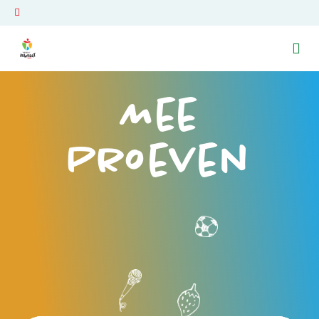
Ga naar de homepage van Venray Beweegt
Mee
Proeven